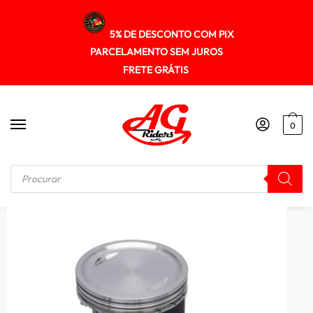
5% DE DESCONTO COM PIX
PARCELAMENTO SEM JUROS
FRETE GRÁTIS
0
Início
/
MOTOR
/
Pistao Kit C/anel Rik Premium Cg 150 P/ 220cc 0.50