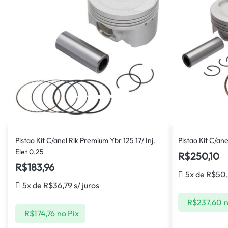
Pistao Kit C/anel Rik Premium Ybr 125 17/ Inj.
Pistao Kit C/an
Elet 0.25
R$
250,10
R$
183,96
5x de
R$
50
5x de
R$
36,79
s/ juros
R$
237,60
n
R$
174,76
no Pix