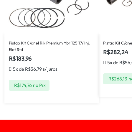
Pistao Kit C/anel Rik Premium Ybr 125 17/ Inj.
Pistao Kit C/an
Elet Std
R$
282,24
R$
183,96
5x de
R$
56,
5x de
R$
36,79
s/ juros
R$
268,13
n
R$
174,76
no Pix