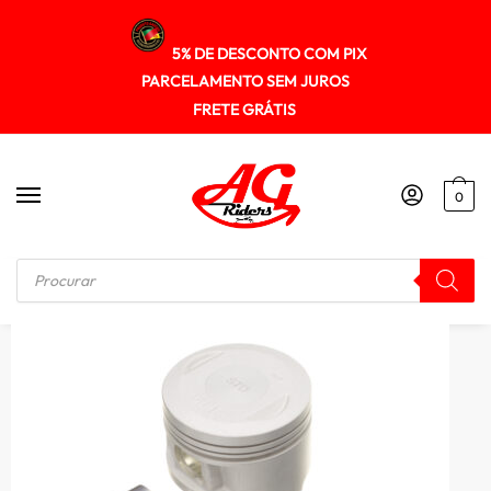
5% DE DESCONTO COM PIX
PARCELAMENTO SEM JUROS
FRETE GRÁTIS
0
Início
/
MOTOR
/
Pistao Kit C/anel Kmp Ybr/xtz 125 4.00