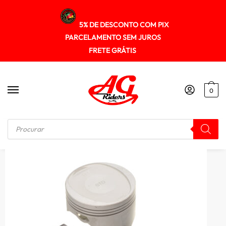
5% DE DESCONTO COM PIX
PARCELAMENTO SEM JUROS
FRETE GRÁTIS
0
Início
/
MOTOR
/
Pistao Kit C/anel Kmp Xre 190 0.25