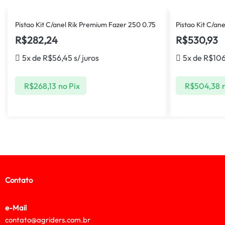
Pistao Kit C/anel Rik Premium Fazer 250 0.75
Pistao Kit C/an
R$
282,24
R$
530,93
5x de
R$
56,45
s/ juros
5x de
R$
106
R$
268,13
no Pix
R$
504,38
Contato
e-Mail
contato@agriders.com.br