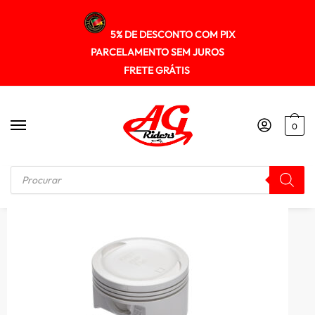
5% DE DESCONTO COM PIX
PARCELAMENTO SEM JUROS
FRETE GRÁTIS
0
Início
/
MOTOR
/
Pistao Kit C/anel Kmp Cg/bros 160 3.00