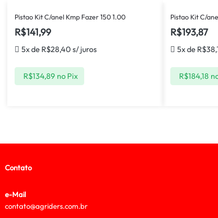
Pistao Kit C/anel Kmp Fazer 150 1.00
Pistao Kit C/an
R$
141,99
R$
193,87
5x de
R$
28,40
s/ juros
5x de
R$
38,
R$
134,89
no Pix
R$
184,18
no
Contato
e-Mail
contato@agriders.com.br