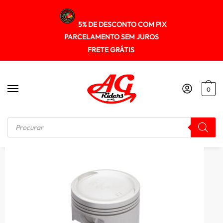
5% DE DESCONTO COM PIX
PARCELAMENTO SEM JUROS
FRETE GRÁTIS
0
Início
/
MOTOR
/
Pistao Kit C/anel Kmp Cg/bros 160 0.50