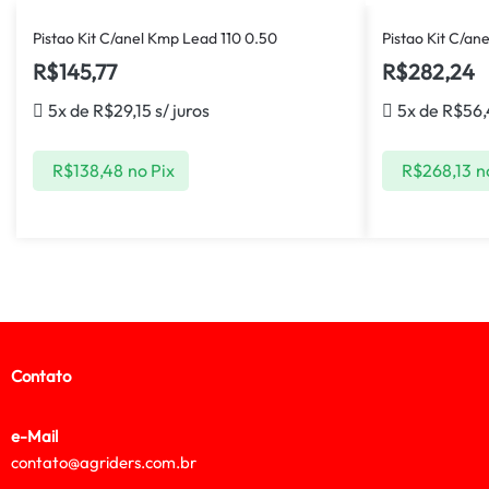
Pistao Kit C/anel Kmp Lead 110 0.50
Pistao Kit C/an
R$
145,77
R$
282,24
5x de
R$
29,15
s/ juros
5x de
R$
56,
R$
138,48
no Pix
R$
268,13
n
Contato
e-Mail
contato@agriders.com.br