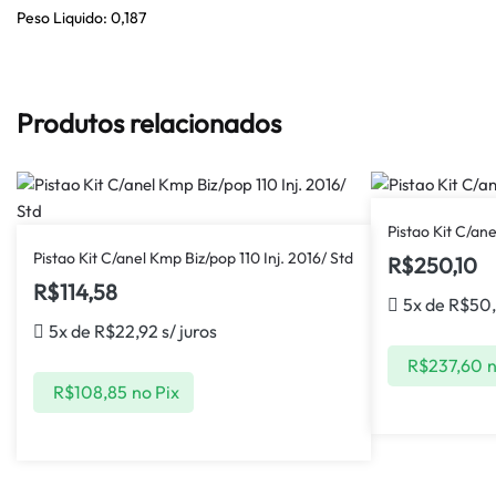
Peso Liquido: 0,187
Produtos relacionados
Pistao Kit C/an
Pistao Kit C/anel Kmp Biz/pop 110 Inj. 2016/ Std
R$
250,10
R$
114,58
5x de
R$
50
5x de
R$
22,92
s/ juros
R$
237,60
n
R$
108,85
no Pix