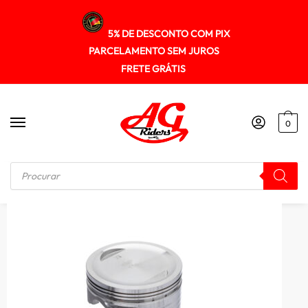
5% DE DESCONTO COM PIX
PARCELAMENTO SEM JUROS
FRETE GRÁTIS
0
Início
/
MOTOR
/
Pistao Kit C/anel Kmp Cg 150 P/ 190cc 1.00