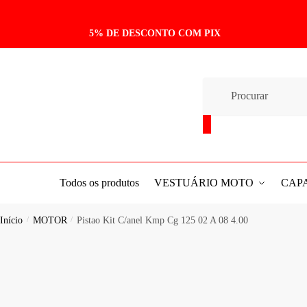
Skip
Skip
to
to
5% DE DESCONTO COM PIX
navigation
content
Pesquisar
produtos
Todos os produtos
VESTUÁRIO MOTO
CAP
Início
/
MOTOR
/
Pistao Kit C/anel Kmp Cg 125 02 A 08 4.00