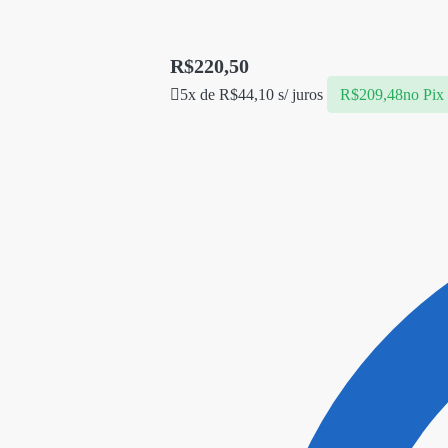
R$
220,50
5x de
R$
44,10
s/ juros
R$
209,48
no Pix