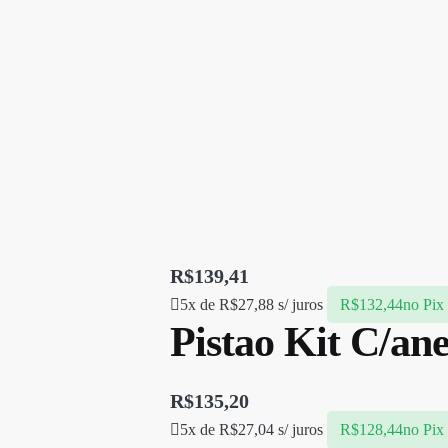
R$
139,41
5x de
R$
27,88
s/ juros
R$
132,44
no Pix
Pistao Kit C/an
R$
135,20
5x de
R$
27,04
s/ juros
R$
128,44
no Pix