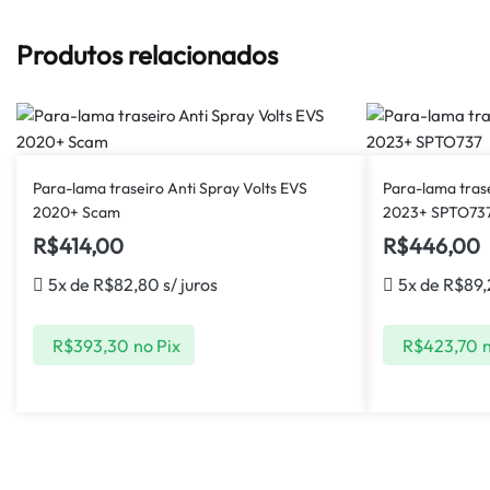
Produtos relacionados
Para-lama traseiro Anti Spray Volts EVS
Para-lama tras
2020+ Scam
2023+ SPTO73
R$
414,00
R$
446,00
5x de
R$
82,80
s/ juros
5x de
R$
89
R$
393,30
no Pix
R$
423,70
n