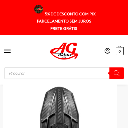
5% DE DESCONTO COM PIX
PARCELAMENTO SEM JUROS
FRETE GRÁTIS
0
Início
/
ANTI-SPRAI PARA-LAMA
/
Para-lama traseiro Scam Himalayan 2018+ SPTO602