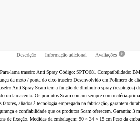
0
Descrição
Informação adicional
Avaliações
o:Para-lama traseiro Anti Spray Código: SPTO681 Compatibilidade
da moto / ponta do eixo traseiro Desenvolvido em Polímero de alta r
raseiro Anti Spray Scam tem a função de diminuir o spray (respingos) 
do ou lamacento. Os produtos Scam contam sempre com matéria-prima c
es fatores, aliados à tecnologia empregada na fabricação, garantem durab
gurança e confiabilidade que os produtos Scam oferecem. Garantia: 3
Itens de fixação. Medidas da embalagem: 50 × 34 × 15 cm Peso da emb