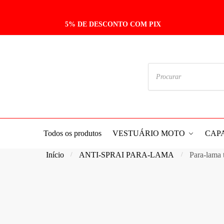
Skip
Skip
to
to
5% DE DESCONTO COM PIX
navigation
content
Pesquisar
produtos
Todos os produtos
VESTUÁRIO MOTO
CAP
Início
ANTI-SPRAI PARA-LAMA
Para-lama
/
/