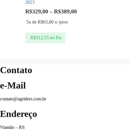
2023
Faixa
R$
329,00
–
R$
389,00
de
5x de
R$
65,80
s/ juros
preço:
R$329,00
R$
312,55
no Pix
através
R$389,00
Contato
e-Mail
contato@agriders.com.br
Endereço
Viamão – RS