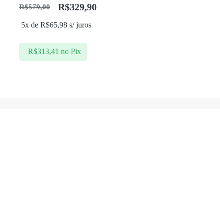
R$
329,90
R$
579,00
O
O
5x de
R$
65,98
s/ juros
preço
preço
original
atual
R$
313,41
no Pix
era:
é:
R$579,00.
R$329,90.