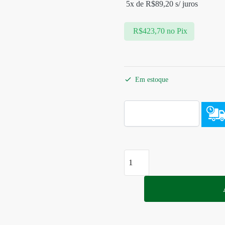
5x de
R$
89,20
s/ juros
R$
423,70
no Pix
Em estoque
Para-
lama
traseiro
Anti
Spray
G310GS