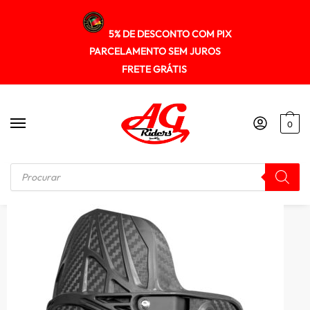
5% DE DESCONTO COM PIX
PARCELAMENTO SEM JUROS
FRETE GRÁTIS
0
Início
/
ANTI-SPRAI PARA-LAMA
/
Para-lama traseiro Anti Spray Versys650 2015+ Spto620