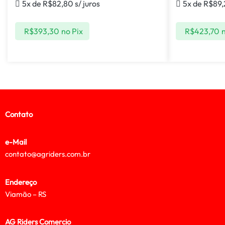
5x de
R$
82,80
s/ juros
5x de
R$
89
R$
393,30
no Pix
R$
423,70
n
Contato
e-Mail
contato@agriders.com.br
Endereço
Viamão – RS
AG Riders Comercio