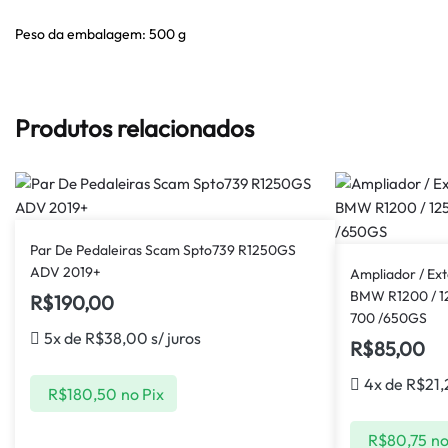
Peso da embalagem: 500 g
Produtos relacionados
Par De Pedaleiras Scam Spto739 R1250GS
ADV 2019+
Ampliador / Ext
BMW R1200 / 12
R$
190,00
700 /650GS
5x de
R$
38,00
s/ juros
R$
85,00
4x de
R$
21,
R$
180,50
no Pix
R$
80,75
no