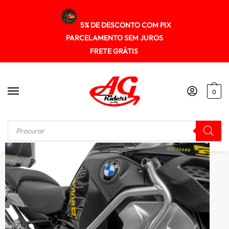
5% DE DESCONTO COM PIX
PARCELAMENTO SEM JUROS
FRETE GRÁTIS
0
Início
/
PEDALEIRAS
/
Par De Pedaleiras Scam Spto739 R1200GS ADV 2013+