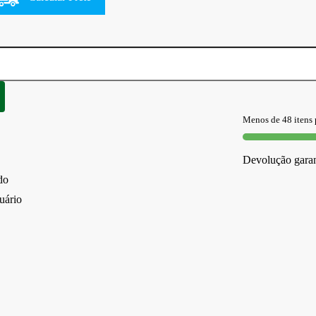
Menos de 48 itens 
Devolução garan
do
tuário