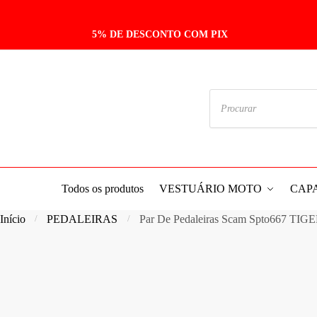
Skip
Skip
to
to
5% DE DESCONTO COM PIX
navigation
content
Pesquisar
produtos
Todos os produtos
VESTUÁRIO MOTO
CAP
Início
PEDALEIRAS
Par De Pedaleiras Scam Spto667 T
/
/