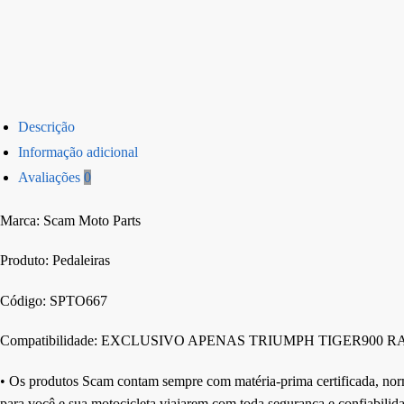
Descrição
Informação adicional
Avaliações
0
Marca: Scam Moto Parts
Produto: Pedaleiras
Código: SPTO667
Compatibilidade: EXCLUSIVO APENAS TRIUMPH TIGER900 R
• Os produtos Scam contam sempre com matéria-prima certificada, norma
para você e sua motocicleta viajarem com toda segurança e confiabili