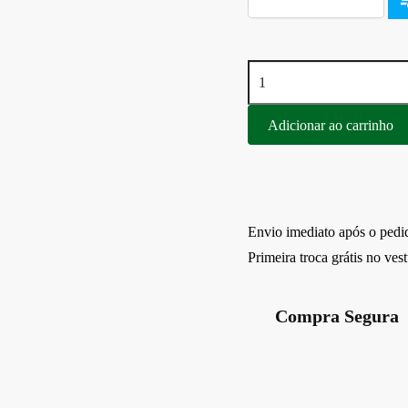
Par
De
Pedaleiras
Adicionar ao carrinho
Scam
Spto667
TIGER900
RALLY
PRO
Envio imediato após o pedi
20+
Primeira troca grátis no ves
quantidade
Compra Segura