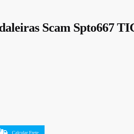
edaleiras Scam Spto667 
Calcular Frete