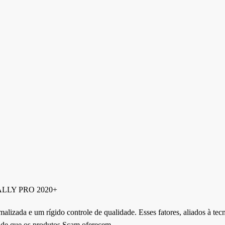
ALLY PRO 2020+
lizada e um rígido controle de qualidade. Esses fatores, aliados à te
dade que os produtos Scam oferecem.