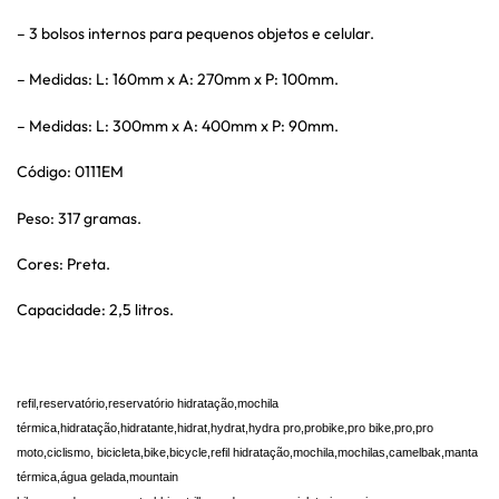
– 3 bolsos internos para pequenos objetos e celular.
– Medidas: L: 160mm x A: 270mm x P: 100mm.
– Medidas: L: 300mm x A: 400mm x P: 90mm.
Código: 0111EM
Peso: 317 gramas.
Cores: Preta.
Capacidade: 2,5 litros.
refil,reservatório,reservatório hidratação,mochila
térmica,hidratação,hidratante,hidrat,hydrat,hydra pro,probike,pro bike,pro,pro
moto,ciclismo, bicicleta,bike,bicycle,refil hidratação,mochila,mochilas,camelbak,manta
térmica,água gelada,mountain