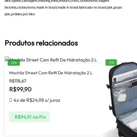
bike,speed,canoagem,trekking,trilha,enduro,cross,cicloturismo,viagem
bicicleta,cicloturismo,made in brazil,made in brasil,fabricado no brasil,pbk,grupo
pbk,próbike,pró bike
Produtos relacionados
-16%
-9%
Mochila Street Com Refil De Hidratação 2 L
R$
118,67
R$
99,90
4x de
R$
24,98
s/ juros
R$
94,91
no Pix