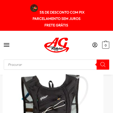
5% DE DESCONTO COM PIX
PARCELAMENTO SEM JUROS
FRETE GRÁTIS
0
Início
/
MOCHILA
/
Mochila Hidrat Camel Pró 2,5 Litros Dupla Manta Térmica