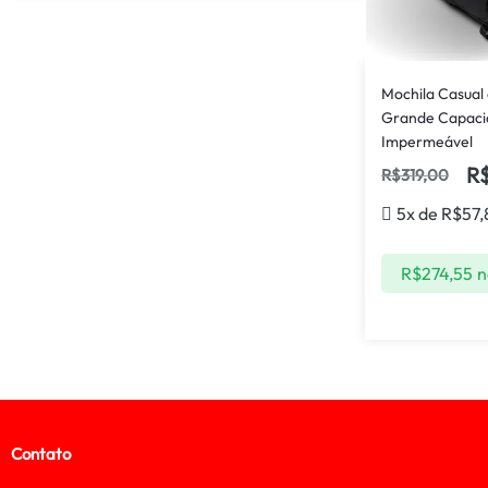
Mochila Casua
Grande Capacid
Impermeável
R
R$
319,00
5x de
R$
57,
R$
274,55
n
Contato