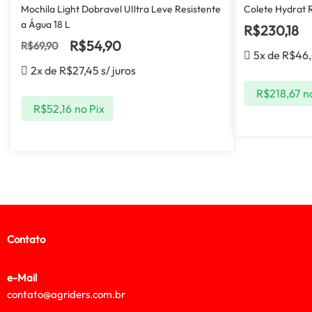
Mochila Light Dobravel UIltra Leve Resistente
Colete Hydrat R
a Água 18 L
R$
230,18
R$
54,90
R$
69,90
5x de
R$
46
2x de
R$
27,45
s/ juros
R$
218,67
n
R$
52,16
no Pix
Contato
e-Mail
contato@agriders.com.br