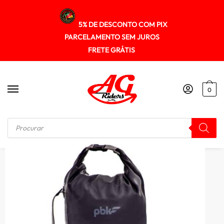
5% DE DESCONTO COM PIX
PARCELAMENTO SEM JUROS
FRETE GRÁTIS
0
Início
/
MOCHILA
/
Mochila Estanque 30 L