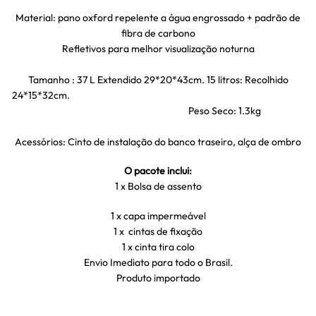
Material: pano oxford repelente a água engrossado + padrão de
fibra de carbono
Refletivos para melhor visualização noturna
Tamanho : 37 L Extendido 29*20*43cm. 15 litros: Recolhido
24*15*32cm.
Peso Seco: 1.3kg
Acessórios: Cinto de instalação do banco traseiro, alça de ombro
O pacote inclui:
1 x Bolsa de assento
1 x capa impermeável
1 x cintas de fixação
1 x cinta tira colo
Envio Imediato para todo o Brasil.
Produto importado