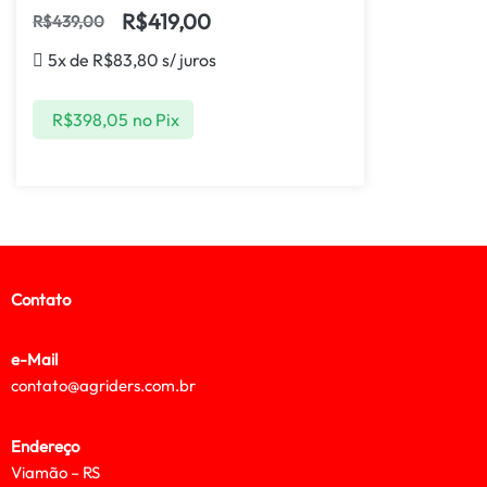
R$
419,00
R$
439,00
5x de
R$
83,80
s/ juros
R$
398,05
no Pix
Contato
e-Mail
contato@agriders.com.br
Endereço
Viamão – RS