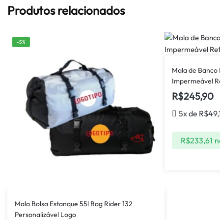
Produtos relacionados
-5%
Mala de Banco 
Impermeável R
R$
245,90
5x de
R$
49,
R$
233,61
n
Mala Bolsa Estanque 55l Bag Rider 132
Personalizável Logo