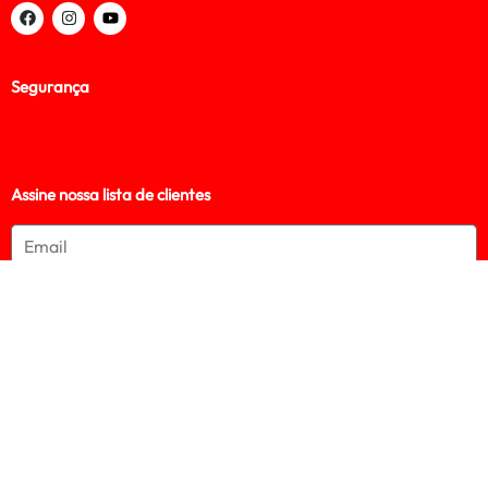
Segurança
Assine nossa lista de clientes
Assinar
© 2024 AG RIDERS – A melhor loja de vestuário de motociclista,
Acessórios e Motopeças!. Direitos reservados.