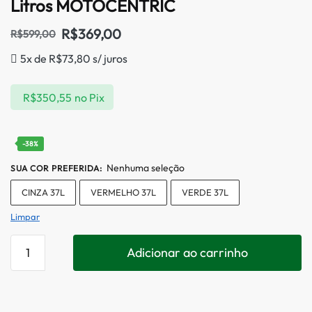
Litros MOTOCENTRIC
R$
369,00
R$
599,00
5x de
R$
73,80
s/ juros
R$
350,55
no Pix
-38%
Nenhuma seleção
SUA COR PREFERIDA
:
CINZA 37L
VERMELHO 37L
VERDE 37L
Limpar
Adicionar ao carrinho