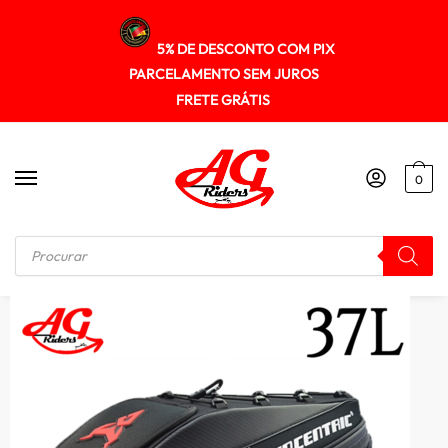
5% DE DESCONTO COM PIX
PARCELAMENTO SEM JUROS
FRETE GRÁTIS
0
Início
/
MALAS / BOLSAS / ALFORGE
/
Mochila Alforge Bolsa de banco 37 Litros MOTOCENTRIC