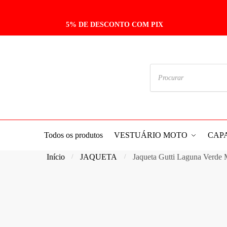
Skip
Skip
to
to
5% DE DESCONTO COM PIX
navigation
content
Pesquisar
produtos
Todos os produtos
VESTUÁRIO MOTO
CAP
Início
JAQUETA
Jaqueta Gutti Laguna Verde 
/
/