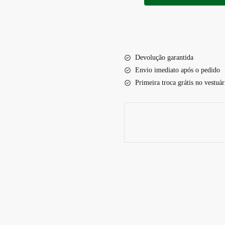
Militar
Lançamento
2024
Moto
Devolução garantida
quantidade
Envio imediato após o pedido
Primeira troca grátis no vestuár