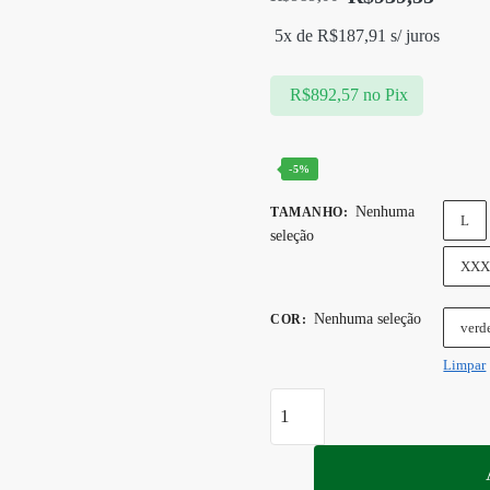
O
O
5x de
R$
187,91
s/ juros
preço
preço
original
atual
R$
892,57
no Pix
era:
é:
R$989,00.
R$939,55.
-5%
Nenhuma
TAMANHO
:
L
seleção
XXX
Nenhuma seleção
COR
:
verd
Limpar
Jaqueta
Gutti
Laguna
Verde