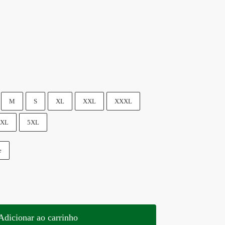
M
S
XL
XXL
XXXL
XL
5XL
e
Adicionar ao carrinho