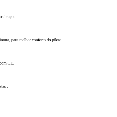
nos braços
ntura, para melhor conforto do piloto.
s com CE.
tas .