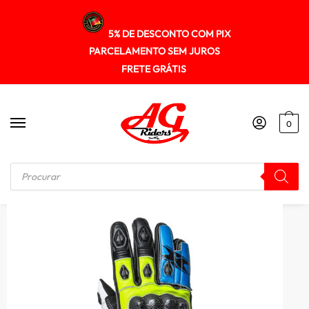
5% DE DESCONTO COM PIX
PARCELAMENTO SEM JUROS
FRETE GRÁTIS
0
Início
/
LUVA
/
Luvas Texx Pista V2 Couro Kevlar cano longo Competição AZ/VD