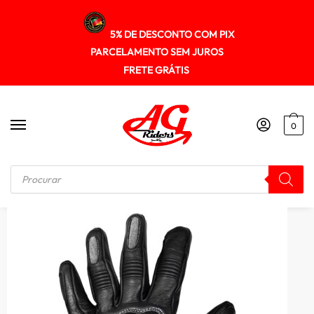
5% DE DESCONTO COM PIX
PARCELAMENTO SEM JUROS
FRETE GRÁTIS
0
Início
/
LUVA
/
Luva Texx Liberty Couro Proteção Preta