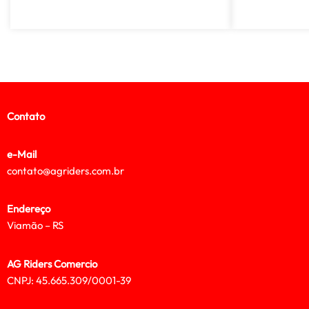
Contato
e-Mail
contato@agriders.com.br
Endereço
Viamão – RS
AG Riders Comercio
CNPJ: 45.665.309/0001-39