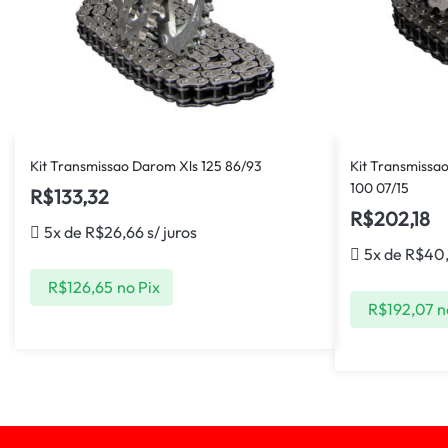
Kit Transmissao Darom Xls 125 86/93
Kit Transmissa
100 07/15
R$
133,32
R$
202,18
5x de
R$
26,66
s/ juros
5x de
R$
40
R$
126,65
no Pix
R$
192,07
n