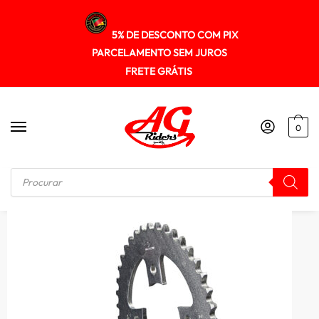
5% DE DESCONTO COM PIX
PARCELAMENTO SEM JUROS
FRETE GRÁTIS
0
Início
/
KIT RELAÇÃO
/
Kit Transmissao Darom Com Retentor Cb 250f Twister 16/22