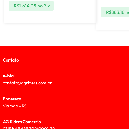
R$
1.614,05
no Pix
R$
883,18
n
Contato
e-Mail
contato@agriders.com.br
Endereço
Viamão – RS
AG Riders Comercio
CNPJ: 45.665.309/0001-39