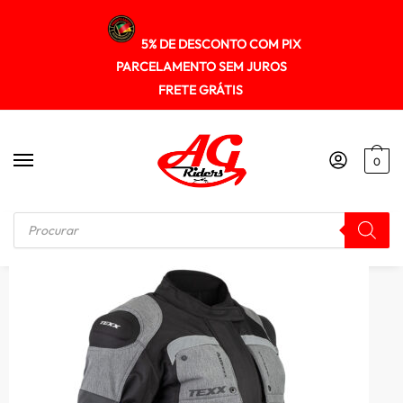
5% DE DESCONTO COM PIX
PARCELAMENTO SEM JUROS
FRETE GRÁTIS
0
Início
/
JAQUETA
/
Jaqueta Texx Armor Ld Feminina Laranja Parka Impermeável