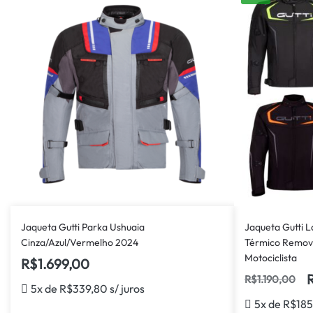
Jaqueta Gutti Parka Ushuaia
Jaqueta Gutti 
Cinza/Azul/Vermelho 2024
Térmico Remov
Motociclista
R$
1.699,00
R$
1.190,00
5x de
R$
339,80
s/ juros
5x de
R$
185