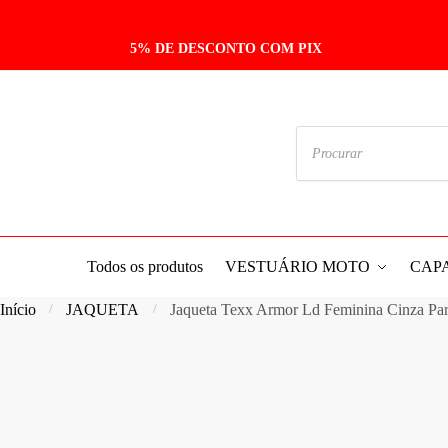
Skip
Skip
to
to
5% DE DESCONTO COM PIX
navigation
content
Pesquisar
produtos
Todos os produtos
VESTUÁRIO MOTO
CAP
Início
JAQUETA
Jaqueta Texx Armor Ld Feminina Cinza Pa
/
/