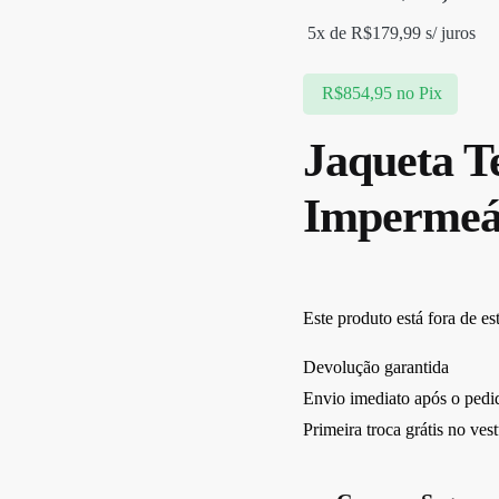
O
O
5x de
R$
179,99
s/ juros
preço
preço
original
atual
R$
854,95
no Pix
era:
é:
Jaqueta T
R$949,00.
R$899,95.
Impermeá
Este produto está fora de es
Devolução garantida
Envio imediato após o pedi
Primeira troca grátis no ves