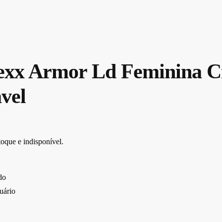
exx Armor Ld Feminina C
vel
toque e indisponível.
do
tuário