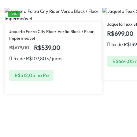
-21%
Jaqueta Texx S
Jaqueta Forza City Rider Verão Black / Fluor
R$
699,00
Impermeável
5x de
R$
139
R$
539,00
R$
679,00
5x de
R$
107,80
s/ juros
R$
664,05
R$
512,05
no Pix