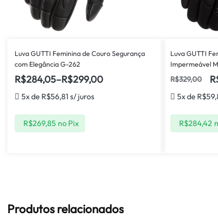
Luva GUTTI Feminina de Couro Segurança
Luva GUTTI Fem
com Elegância G-262
Impermeável M
R$
284,05
–
R$
299,00
R
R$
329,00
5x de
R$
56,81
s/ juros
5x de
R$
59,
R$
269,85
no Pix
R$
284,42
n
Produtos relacionados