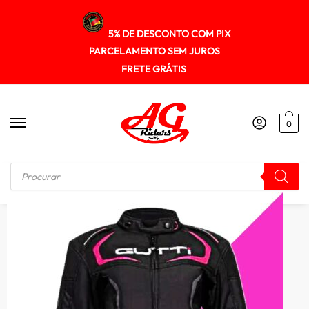
5% DE DESCONTO COM PIX
PARCELAMENTO SEM JUROS
FRETE GRÁTIS
0
Início
/
JAQUETA
/
Jaqueta GUTTI Laguna Feminina Black / Pink Impermeavel