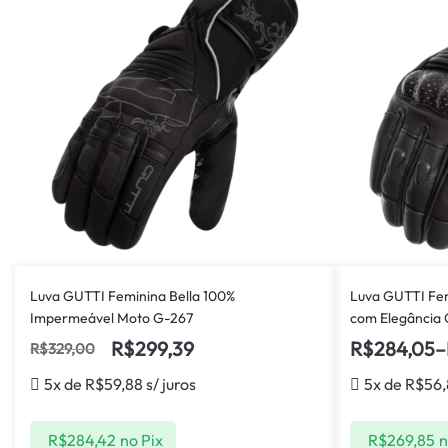
Luva GUTTI Feminina Bella 100%
Luva GUTTI Fe
Impermeável Moto G-267
com Elegância
R$
299,39
R$
284,05
–
R$
329,00
5x de
R$
59,88
s/ juros
5x de
R$
56,
R$
284,42
no Pix
R$
269,85
n