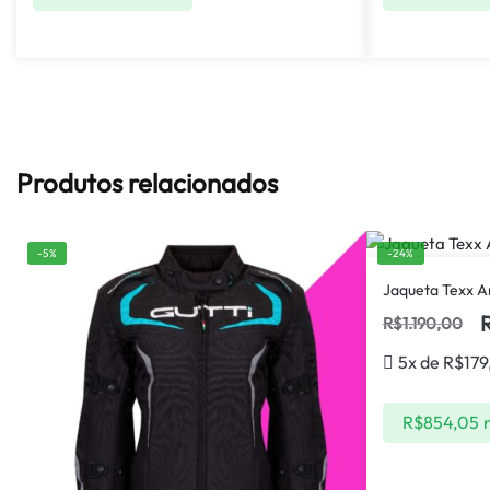
Produtos relacionados
-5%
-24%
Jaqueta Texx A
R$
1.190,00
5x de
R$
179
R$
854,05