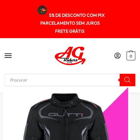
5% DE DESCONTO COM PIX
PARCELAMENTO SEM JUROS
FRETE GRÁTIS
0
Início
/
JAQUETA
/
Jaqueta GUTTI Laguna Feminina Black / Grey