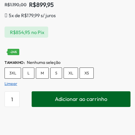
R$
899,95
R$
1.190,00
5x de
R$
179,99
s/ juros
R$
854,95
no Pix
-24%
Nenhuma seleção
TAMANHO
:
3XL
L
M
S
XL
XS
Limpar
Adicionar ao carrinho