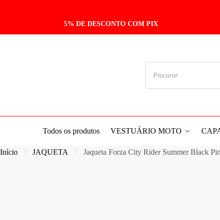
Skip
Skip
to
to
5% DE DESCONTO COM PIX
navigation
content
Pesquisar
produtos
Todos os produtos
VESTUÁRIO MOTO
CAP
Início
JAQUETA
Jaqueta Forza City Rider Summer Black Pi
/
/