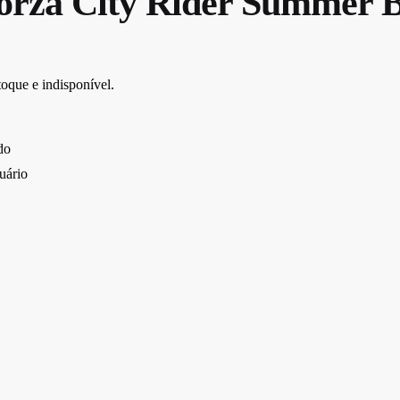
orza City Rider Summer B
toque e indisponível.
do
tuário