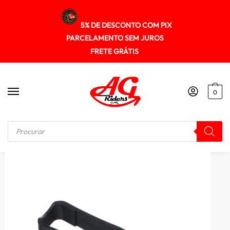
5% DE DESCONTO COM PIX
PARCELAMENTO SEM JUROS
FRETE GRÁTIS
0
Início
/
KIT RELAÇÃO
/
Guia Deslizador Corrente Transmissao Gp7 Cg 125 00/08