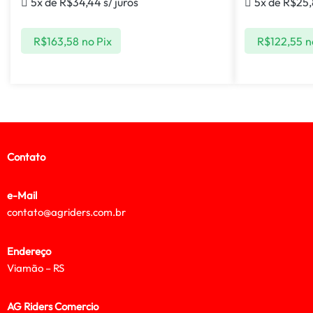
5x de
R$
34,44
s/ juros
5x de
R$
25
R$
163,58
no Pix
R$
122,55
n
Contato
e-Mail
contato@agriders.com.br
Endereço
Viamão – RS
AG Riders Comercio