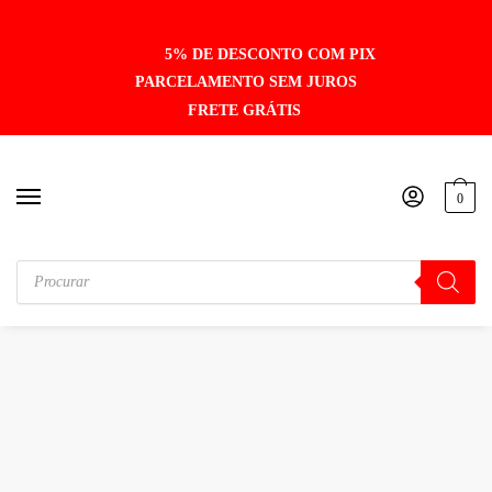
5% DE DESCONTO COM PIX
PARCELAMENTO SEM JUROS
FRETE GRÁTIS
0
Início
/
VSEIRAS / FORRO / REPOSIÇÃO
/
Forro Interno Texx Mod. Gladiator Completo 62