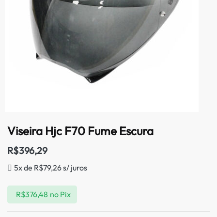
Viseira Hjc F70 Fume Escura
R$
396,29
5x de
R$
79,26
s/ juros
R$
376,48
no Pix