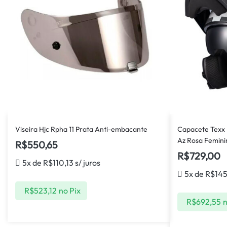
Viseira Hjc Rpha 11 Prata Anti-embacante
Capacete Texx 
Az Rosa Femini
R$
550,65
R$
729,00
5x de
R$
110,13
s/ juros
5x de
R$
14
R$
523,12
no Pix
R$
692,55
n