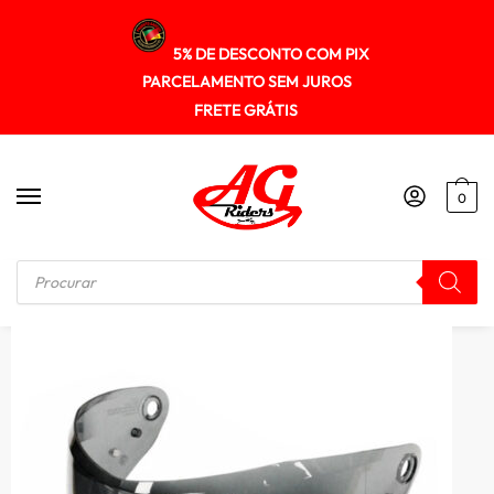
5% DE DESCONTO COM PIX
PARCELAMENTO SEM JUROS
FRETE GRÁTIS
0
Início
/
CAPACETES
/
Viseira Hjc F70 Fume Escura