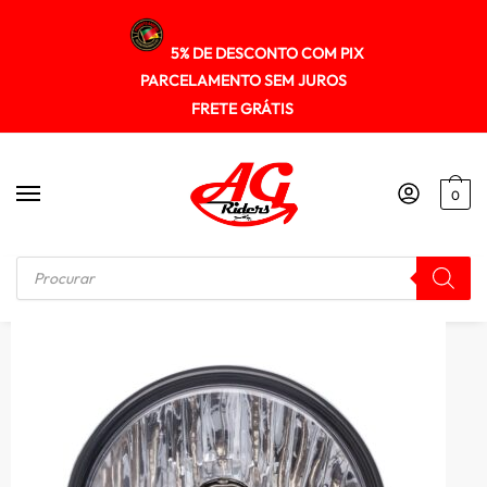
5% DE DESCONTO COM PIX
PARCELAMENTO SEM JUROS
FRETE GRÁTIS
0
Início
/
ILUMINAÇÃO
/
Farol Completo C/ Lampada Keisi Cg 150