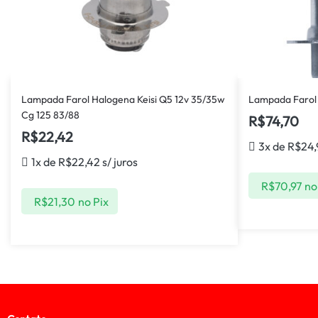
Lampada Farol Halogena Keisi Q5 12v 35/35w
Lampada Farol 
Cg 125 83/88
R$
74,70
R$
22,42
3x de
R$
24
1x de
R$
22,42
s/ juros
R$
70,97
no
R$
21,30
no Pix