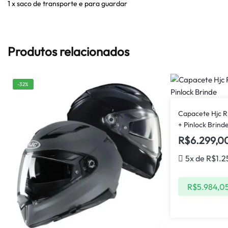
1 x saco de transporte e para guardar
Produtos relacionados
-32%
Capacete Hjc R
+ Pinlock Brind
R$
6.299,0
5x de
R$
1.2
R$
5.984,0