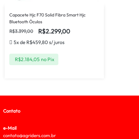
Capacete Hjc F70 Solid Fibra Smart Hjc
Bluetooth Óculos
R$
2.299,00
R$
3.399,00
5x de
R$
459,80
s/ juros
R$
2.184,05
no Pix
Contato
e-Mail
contato@agriders.com.br