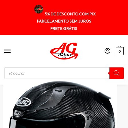
5% DE DESCONTO COM PIX
PARCELAMENTO SEM JUROS
FRETE GRÁTIS
0
Início
/
FECHADO
/
Capacete Hjc Rpha 11 Carbon Bleer Preto E Cinza Melhor Pista