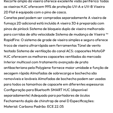
Recorte amplo da viseira oferece excelente visão periférica Todas
as viseiras HJC oferecem 99% de proteção UV-A e UV-B Viseira
2D Flat é equipada com o pino de casca.
Canetas peel podem ser compradas separadamente A viseira de
fumaça 2D adicional está incluída A viseira 3D é preparada com
pinos de pinlock Sistema de bloqueio duplo de viseira melhorado
para corridas de alta velocidade Sistema de mudança de Viseira ™
RapidFire: O sistema de grade de viseira simples e seguro oferece
troca de viseira ultrarrápida sem ferramentas Túnel de vento
testado Sistema de ventilação do canal ACS: capacetes MotoGP
HJC oferecem os melhores capacetes ventilados do mercado
Interior multicool com tratamento avançado de prata
antibacteriana pela Polygiene fornece maior umidade e função de
secagem rápida Almofadas de sobrecarga e bochecha são
removíveis e laváveis Almofadas de bochecha podem ser usadas
para todos os tamanhos de capacete em diferentes espessuras
Configuração para Bluetooth SMART HJC (disponível
separadamente) Adequado para portadores de óculos
Fechamento duplo de chinstrap de anel D Especificações:
Material: Carbono Padrão: ECE 22.05