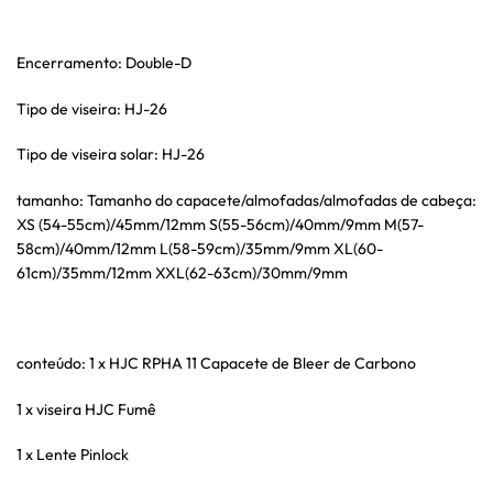
Encerramento: Double-D
Tipo de viseira: HJ-26
Tipo de viseira solar: HJ-26
tamanho: Tamanho do capacete/almofadas/almofadas de cabeça:
XS (54-55cm)/45mm/12mm S(55-56cm)/40mm/9mm M(57-
58cm)/40mm/12mm L(58-59cm)/35mm/9mm XL(60-
61cm)/35mm/12mm XXL(62-63cm)/30mm/9mm
conteúdo: 1 x HJC RPHA 11 Capacete de Bleer de Carbono
1 x viseira HJC Fumê
1 x Lente Pinlock