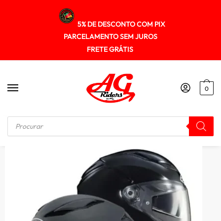
5% DE DESCONTO COM PIX
PARCELAMENTO SEM JUROS
FRETE GRÁTIS
0
Início
/
FECHADO
/
Capacete Hjc F70 Solid Fibra Smart Hjc Bluetooth Óculos