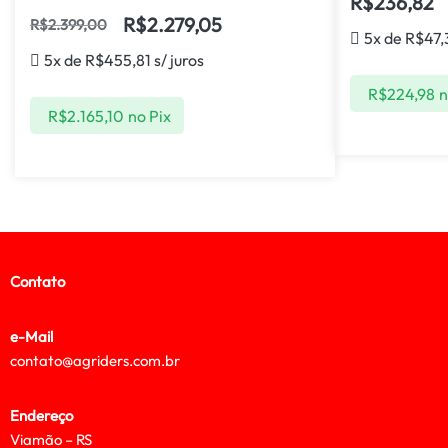
R$
236,82
R$
2.279,05
R$
2.399,00
5x de
R$
47,
5x de
R$
455,81
s/ juros
R$
224,98
n
R$
2.165,10
no Pix
Contato
e-Mail
contato@agriders.com.br
Endereço
Viamão – RS