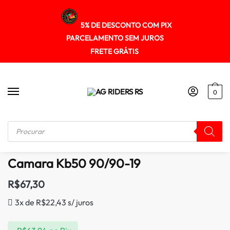
5% DE DESCONTO COM PIX
PARCELAMENTO SEM JUROS
FRETE GRÁTIS
0
Início
/
CAMARAS
/
Camara Kb50 90/90-19
Camara Kb50 90/90-19
R$
67,30
3x de
R$
22,43
s/ juros