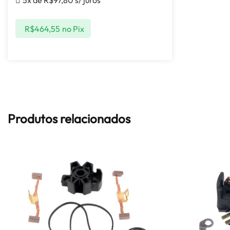
5x de
R$
97,80
s/ juros
R$
464,55
no Pix
Produtos relacionados