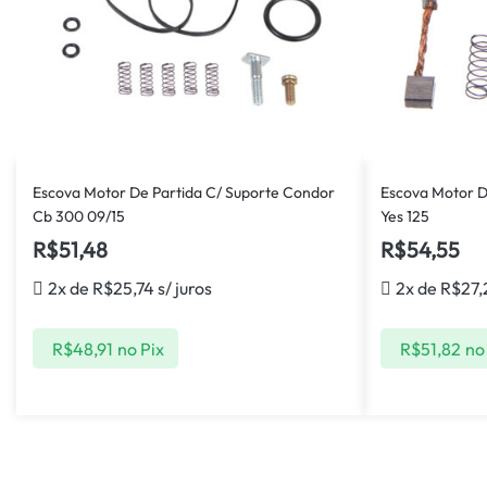
Escova Motor De Partida C/ Suporte Condor
Escova Motor D
Cb 300 09/15
Yes 125
R$
51,48
R$
54,55
2x de
R$
25,74
s/ juros
2x de
R$
27,
R$
48,91
no Pix
R$
51,82
no