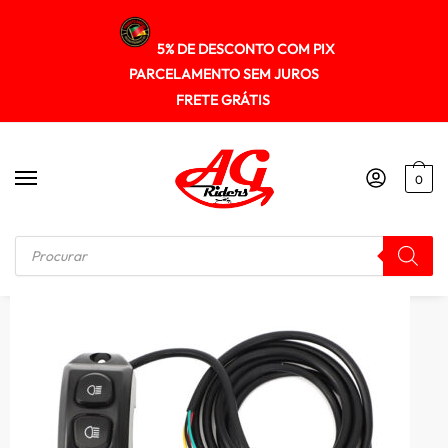
5% DE DESCONTO COM PIX
PARCELAMENTO SEM JUROS
FRETE GRÁTIS
0
Início
/
ELETRICA
/
Botão de instalação faróis auxiliares Igual BMW + relé Inteligente opcional