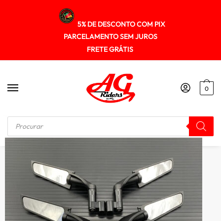
5% DE DESCONTO COM PIX
PARCELAMENTO SEM JUROS
FRETE GRÁTIS
0
Início
/
OUTROS ACESSÓRIOS
/
Espelho Retrovisor Esportivo para moto Universal AeroVision