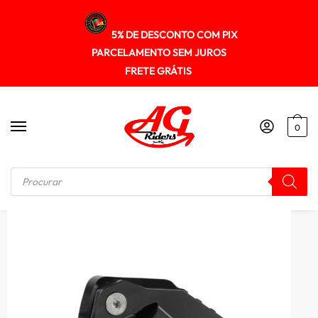
5% DE DESCONTO COM PIX
PARCELAMENTO SEM JUROS
FRETE GRÁTIS
0
Início
/
OUTROS ACESSÓRIOS
/
Ampliador de base pezinho Tiger 800 XC 2010-2014 800 XCx XCa XR XRx XRt 2015-2021 – BIG FOOT