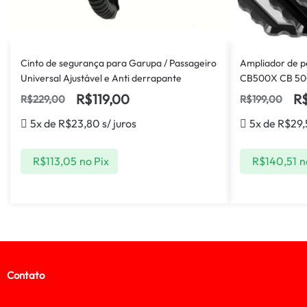
Cinto de segurança para Garupa / Passageiro
Ampliador de p
Universal Ajustável e Anti derrapante
CB500X CB 50
R$
119,00
R
R$
229,00
R$
199,00
5x de
R$
23,80
s/ juros
5x de
R$
29,
R$
113,05
no Pix
R$
140,51
n
Contato