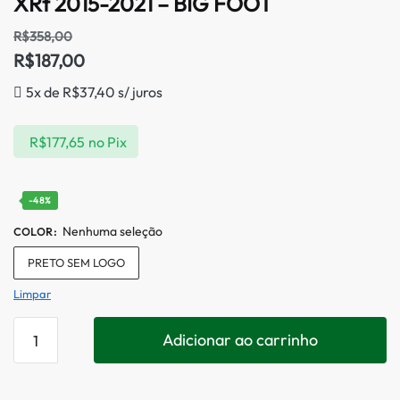
XRt 2015-2021 – BIG FOOT
R$
358,00
R$
187,00
5x de
R$
37,40
s/ juros
R$
177,65
no Pix
-48%
Nenhuma seleção
COLOR
:
PRETO SEM LOGO
Limpar
Adicionar ao carrinho