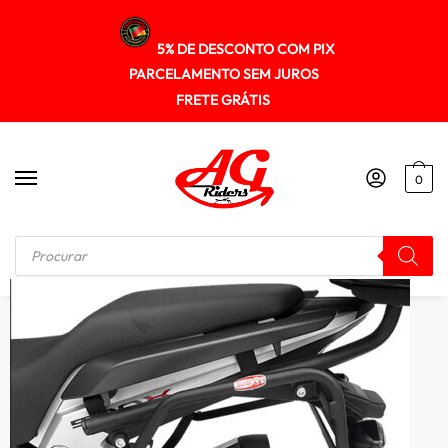
5% DE DESCONTO COM PIX
PARCELAMENTO SEM JUROS
FRETE GRÁTIS
0
Início
/
AFASTADOR DE ALFORGE
/
Afastador Alforge Honda Cb500x 2013+ Spto135 Scam