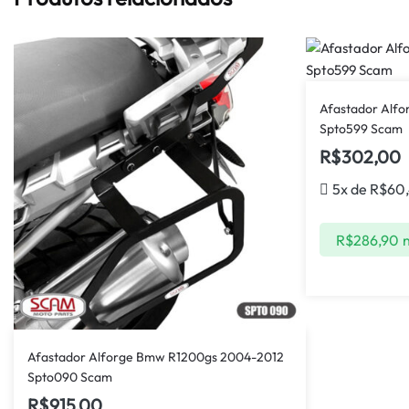
Afastador Alf
Spto599 Scam
R$
302,00
5x de
R$
60
R$
286,90
n
Afastador Alforge Bmw R1200gs 2004-2012
Spto090 Scam
R$
915,00