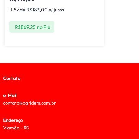
5x de
R$
183,00
s/ juros
R$
869,25
no Pix
Contato
e-Mail
contato@agriders.com.br
Endereço
Viamão – RS