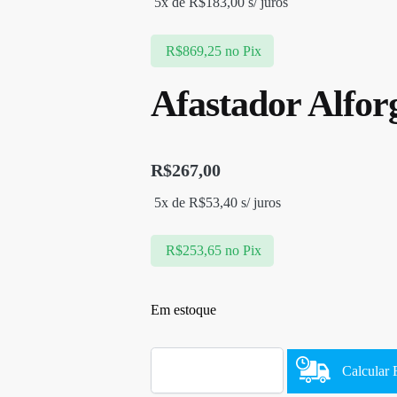
5x de
R$
183,00
s/ juros
R$
869,25
no Pix
Afastador Alfo
R$
267,00
5x de
R$
53,40
s/ juros
R$
253,65
no Pix
Em estoque
Calcular 