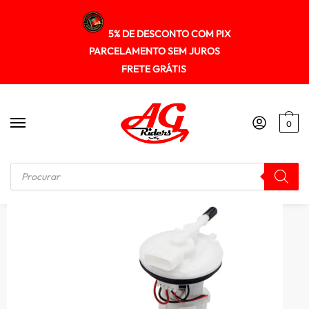
5% DE DESCONTO COM PIX
PARCELAMENTO SEM JUROS
FRETE GRÁTIS
0
Início
/
PEÇAS
/
Bomba Combustivel Completa Condor Biz 110 16/18