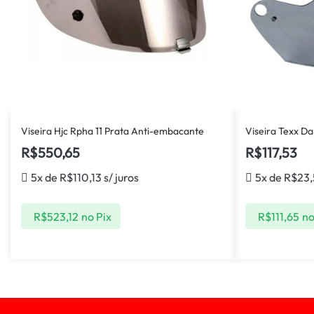
Viseira Hjc Rpha 11 Prata Anti-embacante
Viseira Texx D
R$
550,65
R$
117,53
5x de
R$
110,13
s/ juros
5x de
R$
23,
R$
523,12
no Pix
R$
111,65
no