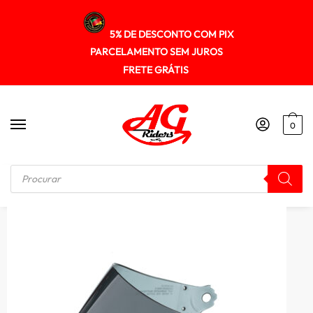
5% DE DESCONTO COM PIX
PARCELAMENTO SEM JUROS
FRETE GRÁTIS
0
Início
/
VSEIRAS / FORRO / REPOSIÇÃO
/
Viseira Capacete Texx Fume Mod. Bar Code