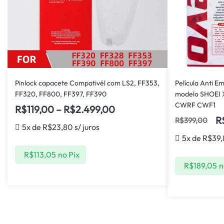
Pinlock capacete Compativél com LS2, FF353,
Película Anti 
FF320, FF800, FF397, FF390
modelo SHOEI 
CWRF CWF1
R$
119,00
–
R$
2.499,00
R
R$
399,00
5x de
R$
23,80
s/ juros
5x de
R$
39
R$
113,05
no Pix
R$
189,05
n