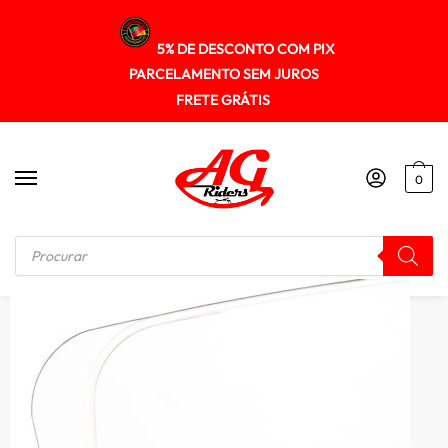
5% DE DESCONTO COM PIX
PARCELAMENTO SEM JUROS
FRETE GRÁTIS
0
Início
/
PINLOCK
/
Viseira Antifog Pinlock Original Hjc Rpha 11 / Rpha 70