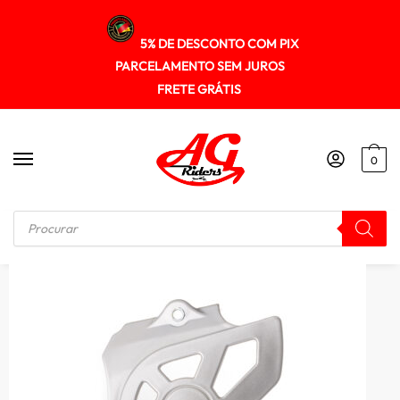
5% DE DESCONTO COM PIX
PARCELAMENTO SEM JUROS
FRETE GRÁTIS
0
Início
/
KIT RELAÇÃO
/
Tampa Pinhao Transmissao Gp7 Bros 150 06/