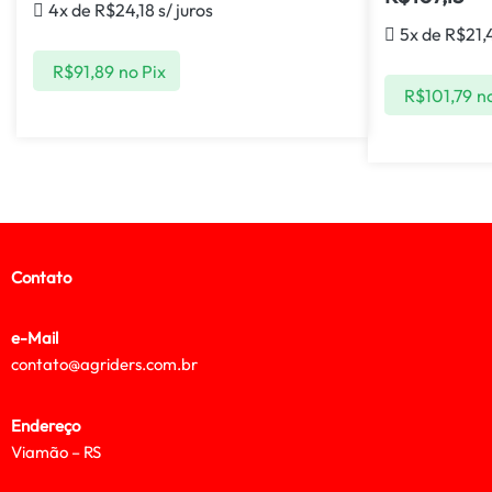
4x de
R$
24,18
s/ juros
5x de
R$
21,
R$
91,89
no Pix
R$
101,79
no
Contato
e-Mail
contato@agriders.com.br
Endereço
Viamão – RS