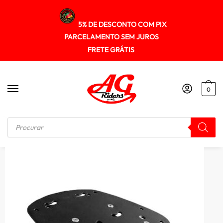
5% DE DESCONTO COM PIX
PARCELAMENTO SEM JUROS
FRETE GRÁTIS
0
Início
/
SUPORTE DE BAU
/
Suporte Baú Superior Tiger1050 Sport 2014+ Spto360 Scam