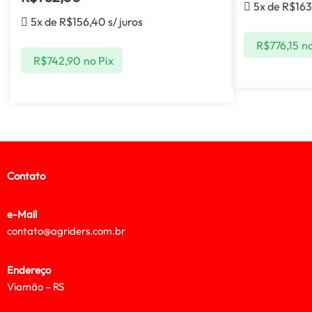
5x de
R$
163
5x de
R$
156,40
s/ juros
R$
776,15
no
R$
742,90
no Pix
Contato
e-Mail
contato@agriders.com.br
Endereço
Viamão – RS