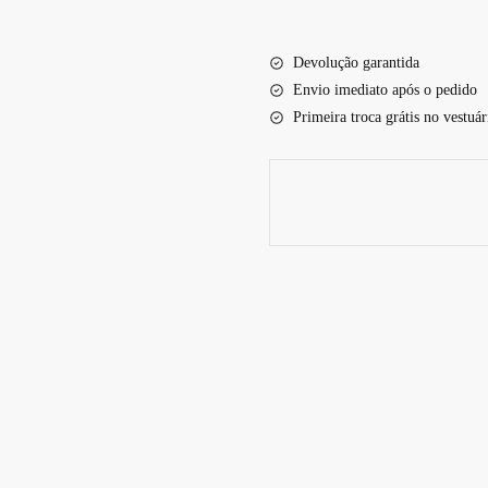
2014+
Spto228
Devolução garantida
Scam
Envio imediato após o pedido
quantidade
Primeira troca grátis no vestuár