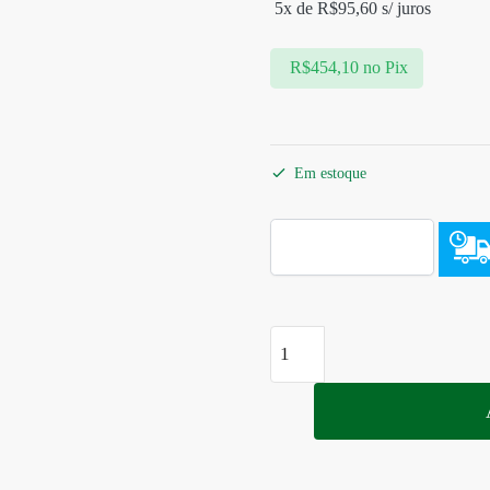
5x de
R$
95,60
s/ juros
R$
454,10
no Pix
Em estoque
Suporte
Baú
Superior
Suzuki
V-
strom1000