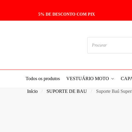
Skip
Skip
to
to
5% DE DESCONTO COM PIX
navigation
content
Pesquisar
produtos
Todos os produtos
VESTUÁRIO MOTO
CAP
Início
SUPORTE DE BAU
Suporte Baú Super
/
/