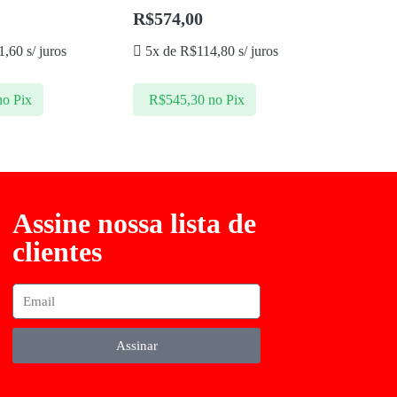
R$
574,00
1,60
s/ juros
5x de
R$
114,80
s/ juros
no Pix
R$
545,30
no Pix
Assine nossa lista de
clientes
Assinar