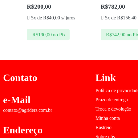
R$
200,00
R$
782,00
5x de
R$
40,00
s/ juros
5x de
R$
156,40
R$
190,00
no Pix
R$
742,90
no Pi
Contato
Link
Política de privacidad
e-Mail
Prazo de entrega
Troca e devolução
contato@agriders.com.br
Minha conta
Endereço
Rastreio
Sobre nós