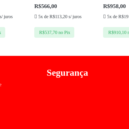
R$
566,00
R$
958,00
s/ juros
5x de
R$
113,20
s/ juros
5x de
R$
19
x
R$
537,70
no Pix
R$
910,10
Segurança
e