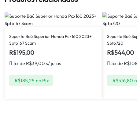
Suporte Baú Superior Honda Pcx160 2023+
Suporte Baú Su
Spto167 Scam
Spto720
R$
195,00
R$
544,00
5x de
R$
39,00
s/ juros
5x de
R$
10
R$
185,25
no Pix
R$
516,80
n