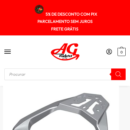
5% DE DESCONTO COM PIX
PARCELAMENTO SEM JUROS
FRETE GRÁTIS
0
Início
/
SUPORTE DE BAU
/
Suporte Baú Superior Liga Leve Fazer250 2018+ Spto341 Scam