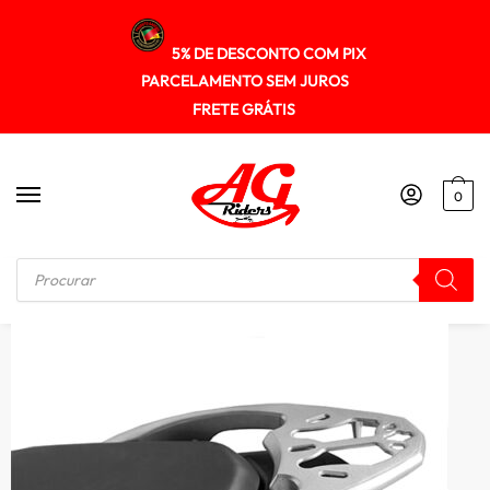
5% DE DESCONTO COM PIX
PARCELAMENTO SEM JUROS
FRETE GRÁTIS
0
Início
/
SUPORTE DE BAU
/
Suporte Baú Superior Liga Leve Cg 2014+ Spta032 Scam