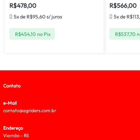
R$
478,00
R$
566,00
5x de
R$
95,60
s/ juros
5x de
R$
113
R$
454,10
no Pix
R$
537,70
n
Contato
e-Mail
contato@agriders.com.br
Endereço
Viamão – RS