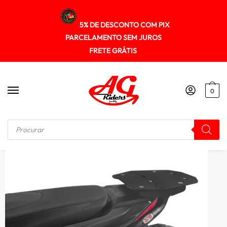
5% DE DESCONTO COM PIX
PARCELAMENTO SEM JUROS
FRETE GRÁTIS
0
Início
/
SUPORTE DE BAU
/
Suporte Baú Superior Honda Nc750x 2022+ Spto607 Scam