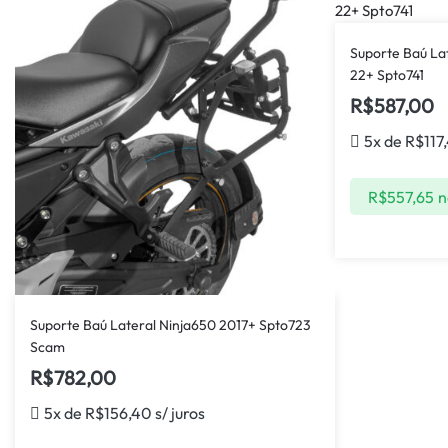
Suporte Baú La
22+ Spto741
R$
587,00
5x de
R$
117
R$
557,65
n
Suporte Baú Lateral Ninja650 2017+ Spto723
Scam
R$
782,00
5x de
R$
156,40
s/ juros