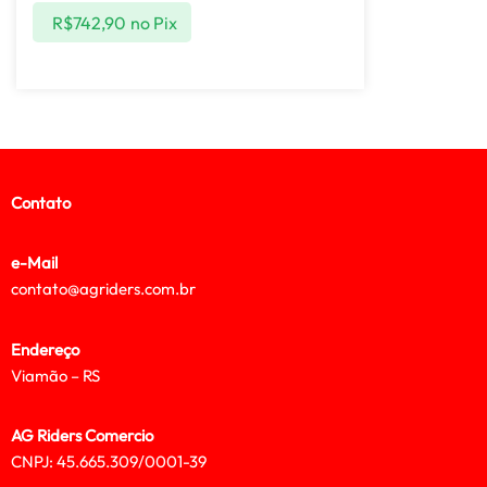
R$
742,90
no Pix
Contato
e-Mail
contato@agriders.com.br
Endereço
Viamão – RS
AG Riders Comercio
CNPJ: 45.665.309/0001-39