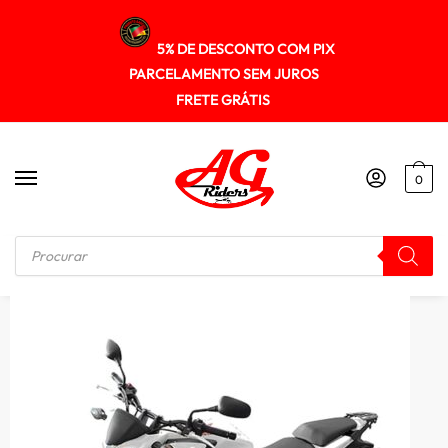
5% DE DESCONTO COM PIX
PARCELAMENTO SEM JUROS
FRETE GRÁTIS
0
Início
/
SUPORTE DE BAU
/
Suporte Baú Superior Honda Cb500f 2014-2015 Spto098 Scam