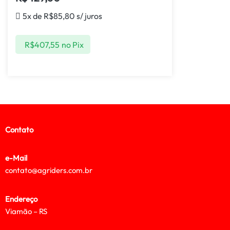
5x de
R$
85,80
s/ juros
R$
407,55
no Pix
Contato
e-Mail
contato@agriders.com.br
Endereço
Viamão – RS