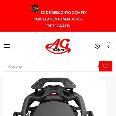
5% DE DESCONTO COM PIX
PARCELAMENTO SEM JUROS
FRETE GRÁTIS
0
Início
/
SUPORTE DE BAU
/
Suporte Baú Superior Bmw F750gs 2018+ Scam Spto420