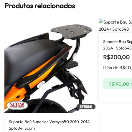
Produtos relacionados
Suporte Bau S
2024+ Spto548
R$
200,00
5x de
R$
40
R$
190,00
Suporte Baú Superior Versys650 2010-2014
Spto041 Scam