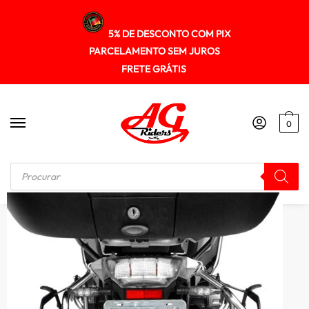
5% DE DESCONTO COM PIX
PARCELAMENTO SEM JUROS
FRETE GRÁTIS
0
Início
/
SUPORTE DE BAU
/
Suporte Baú Lateral Bmw R1200gs Adventure 2013+ Spto298 Scam