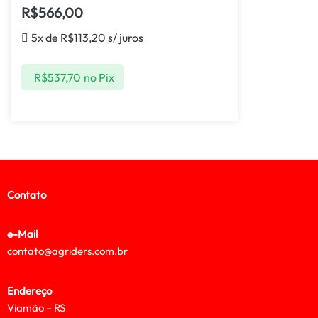
R$
566,00
5x de
R$
113,20
s/ juros
R$
537,70
no Pix
Contato
e-Mail
contato@agriders.com.br
Endereço
Viamão – RS