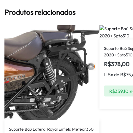
Produtos relacionados
Suporte Baú Su
2020+ Spto510
R$
378,00
5x de
R$
75
R$
359,10
n
Suporte Baú Lateral Royal Enfield Meteor350