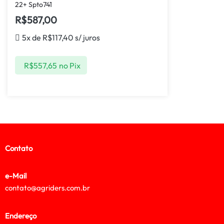
22+ Spto741
R$
587,00
5x de
R$
117,40
s/ juros
R$
557,65
no Pix
Contato
e-Mail
contato@agriders.com.br
Endereço