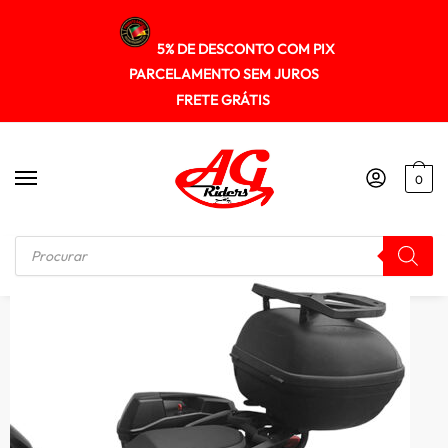
5% DE DESCONTO COM PIX
PARCELAMENTO SEM JUROS
FRETE GRÁTIS
0
Início
/
SUPORTE DE BAU
/
Suporte Baú Lateral Bmw F850gs 2018+ Scam Spto422